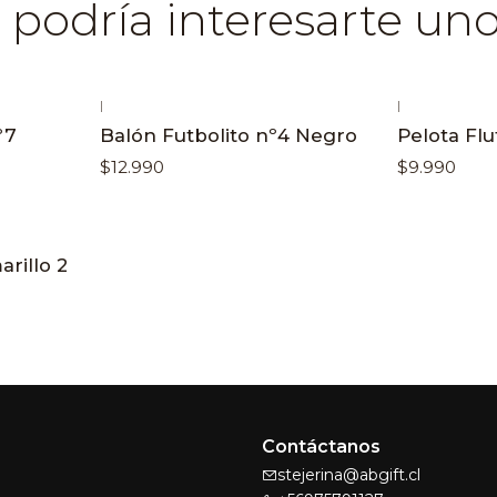
podría interesarte uno
|
|
º7
Balón Futbolito nº4 Negro
Pelota Flu
$12.990
$9.990
rillo 2
Contáctanos
stejerina@abgift.cl