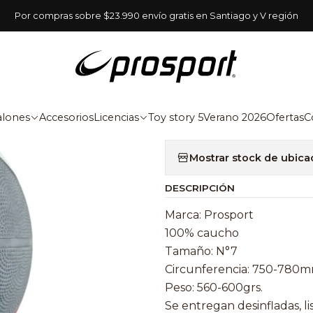
Inicio
Balones
Básquetbol
Balón Básquetbol nº7 multicolor
Por compras sobre $23.990 envío gratis en Santiago y V región
|
Balón Básq
Ag
alones
Accesorios
Licencias
Toy story 5
Verano 2026
Ofertas
C
Cantidad
Mostrar stock de ubica
DESCRIPCIÓN
Marca: Prosport
100% caucho
Tamaño: N°7
Circunferencia: 750-780m
Peso: 560-600grs.
Se entregan desinfladas, l