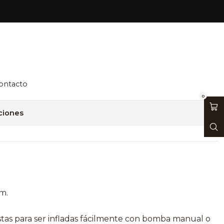
uetbol nº7 multicolor
regar al Carro
Comprar ahora
ontacto
0
ciones
m.
istas para ser infladas fácilmente con bomba manual o