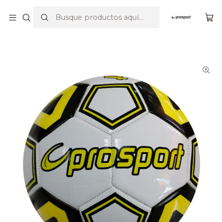
Por compras sobre $23.990 envío gratis en Santiago y V región
Inicio
Balones
Fútbol
Balón Fútbol nº5 Amarillo