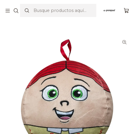
Por compras sobre $23.990 envío gratis en Santiago y V región
Inicio
Balones
Pelotas Fluffy
Pelota Fluffy n5- Jessie