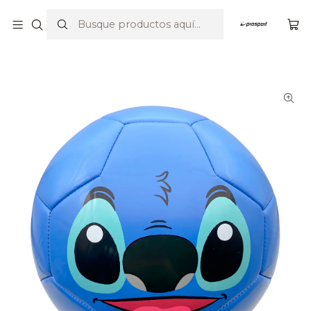
Por compras sobre $23.990 envío gratis en Santiago y V región
Inicio
Balones
Fútbol
Balón Fútbol Disney nº5 - Stitch