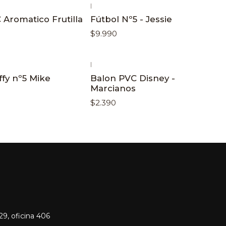
|
 Aromatico Frutilla
Fútbol Nº5 - Jessie
$9.990
|
ffy nº5 Mike
Balon PVC Disney -
Marcianos
$2.390
9, oficina 406