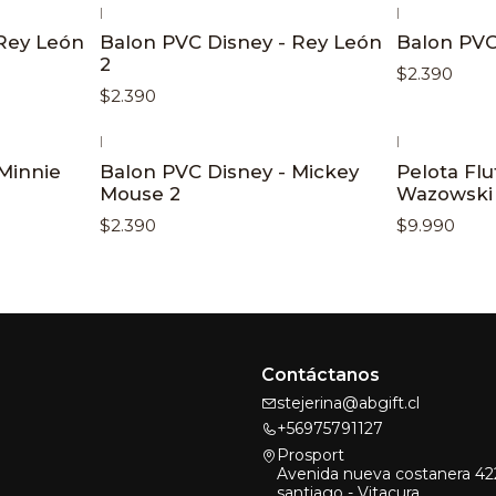
|
|
 Rey León
Balon PVC Disney - Rey León
Balon PVC
2
$2.390
$2.390
|
|
 Minnie
Balon PVC Disney - Mickey
Pelota Flu
Mouse 2
Wazowski
$2.390
$9.990
Contáctanos
stejerina@abgift.cl
+56975791127
Prosport
Avenida nueva costanera 422
santiago - Vitacura