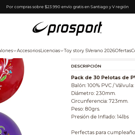
Inicio
Balones
Pelota PVC
30 pelotas PVC - Aromáticas
Por compras sobre $23.990 envío gratis en Santiago y V región
|
30 pelotas
alones
Accesorios
Licencias
Toy story 5
Verano 2026
Ofertas
C
Mostrar stock de ubica
DESCRIPCIÓN
Pack de 30 Pelotas de 
Balón: 100% PVC / Válvula
Diámetro: 230mm.
Circunferencia: 723mm.
Peso: 80grs.
Presión de Inflado: 14lbs
Perfectas para cumpleaños