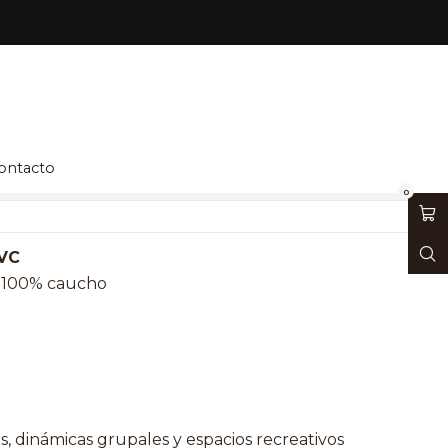
 PVC - Aromáticas
ontacto
ciones
0
PVC
: 100% caucho
, dinámicas grupales y espacios recreativos