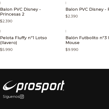
|
|
Balon PVC Disney -
Balon PVC Disney -
Princesas 2
$2.390
$2.390
|
|
Pelota Fluffy nº1 Lotso
Balón Futbolito nº3
(llavero)
Mouse
$5.990
$9.990
Síguenos