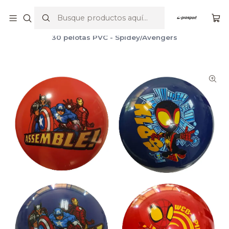
Por compras sobre $23.990 envío gratis en Santiago y V región
Inicio
Balones
Pelota PVC
30 pelotas PVC - Spidey/Avengers