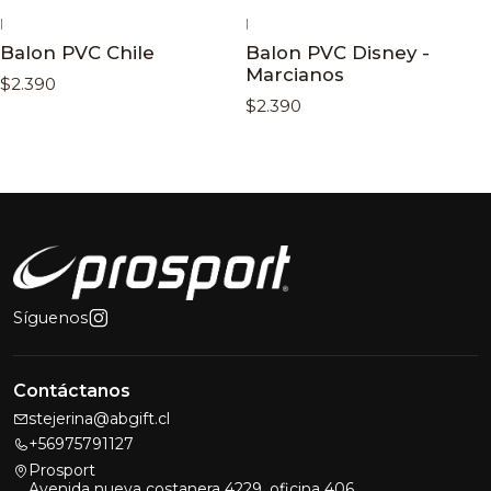
|
|
Balon PVC Chile
Balon PVC Disney -
Marcianos
$2.390
$2.390
Síguenos
Contáctanos
stejerina@abgift.cl
+56975791127
Prosport
Avenida nueva costanera 4229, oficina 406